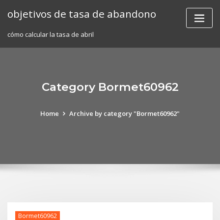
Skip
objetivos de tasa de abandono
to
content
cómo calcular la tasa de abril
Category Bormet60962
Home
Archive by category "Bormet60962"
Bormet60962