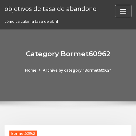
Skip
objetivos de tasa de abandono
to
content
cómo calcular la tasa de abril
Category Bormet60962
Home
Archive by category "Bormet60962"
Bormet60962