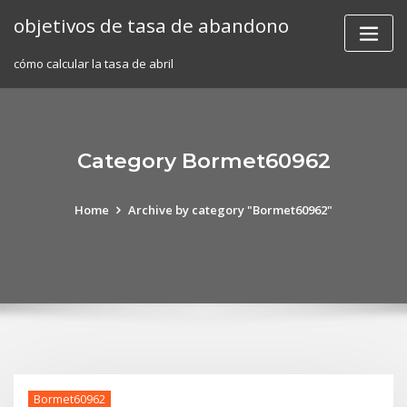
Skip
objetivos de tasa de abandono
to
content
cómo calcular la tasa de abril
Category Bormet60962
Home
Archive by category "Bormet60962"
Bormet60962