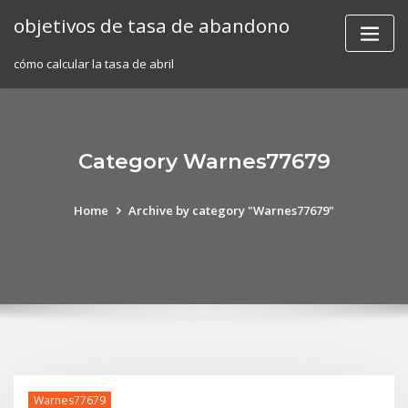
Skip
objetivos de tasa de abandono
to
content
cómo calcular la tasa de abril
Category Warnes77679
Home
Archive by category "Warnes77679"
Warnes77679